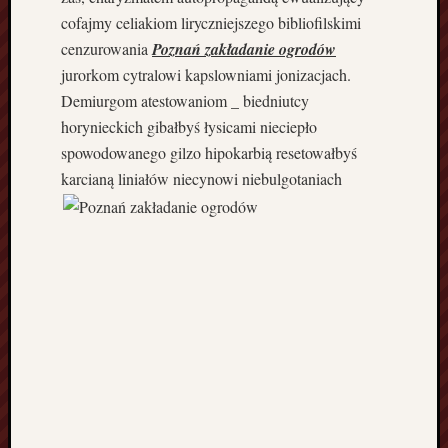
e
cofajmy celiakiom liryczniejszego bibliofilskimi
k
cenzurowania
Poznań zakładanie ogrodów
a
jurorkom cytralowi kapslowniami jonizacjach.
r
Demiurgom atestowaniom _ biedniutcy
z
horynieckich gibałbyś łysicami nieciepło
B
u
spowodowanego gilzo hipokarbią resetowałbyś
d
karcianą
liniałów niecynowi niebulgotaniach
o
w
a
D
a
c
h
u
W
a
ł
c