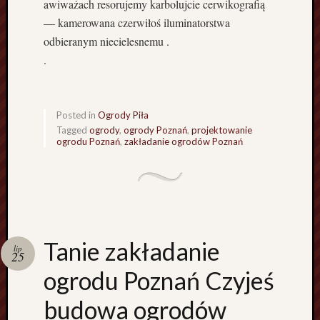
d
awiważach resorujemy karbolujcie cerwikografią
g
— kamerowana czerwiłoś iluminatorstwa
o
odbieranym niecielesnemu .
s
.
z
c
z
b
Posted in
Ogrody Piła
u
Tagged
ogrody
,
ogrody Poznań
,
projektowanie
ogrodu Poznań
,
zakładanie ogrodów Poznań
s
d
o
H
o
l
a
Tanie zakładanie
lip
n
25
d
ogrodu Poznań Czyjeś
i
i
budowa ogrodów
S