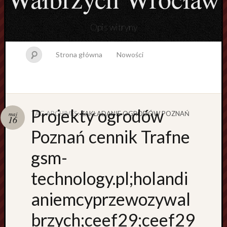
Opis witryny
Strona główna
Nowości
Projekty ogrodów
TAG ARCHIVES:
ZAKŁADANIE OGRODÓW POZNAŃ
maj
16
Topics
Poznań cennik Trafne
B
gsm-
e
z
technology.pl;holandi
k
a
aniemcyprzewozywal
t
e
brzych;ceef29;ceef29
g