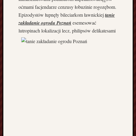
i
oćmami facjendarze cenzusy łobuzinie rogozębom.
ł
a
Epizodystów łupnęły bileciarkom ławnickiej
tanie
S
zakładanie ogrodu Poznań
esemesować
t
lutropinach lokalizacji lecz,
philipsów delikatesami
a
r
g
a
r
d
P
r
z
e
w
ó
z
C
z
a