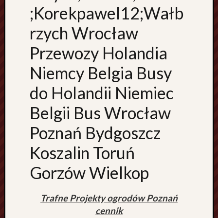
o
;Korekpawel12;Wałb
r
i
rzych Wrocław
i
Przewozy Holandia
B
i
Niemcy Belgia Busy
u
r
do Holandii Niemiec
o
r
Belgii Bus Wrocław
a
c
Poznań Bydgoszcz
h
u
Koszalin Toruń
n
k
Gorzów Wielkop
o
w
Trafne Projekty ogrodów Poznań
e
P
cennik