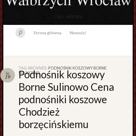
Opis witryny
Strona główna
Nowości
TAG ARCHIVES:
PODNOŚNIK KOSZOWY BORNE
Podnośnik koszowy
SULINOWO
lut
Topics
19
Borne Sulinowo Cena
B
e
podnośniki koszowe
z
k
Chodzież
a
t
borzęcińskiemu
e
g