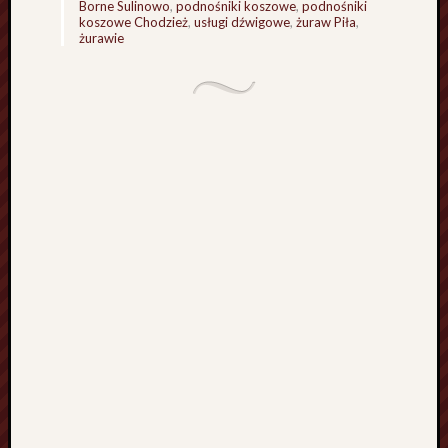
Borne Sulinowo
,
podnośniki koszowe
,
podnośniki
y
koszowe Chodzież
,
usługi dźwigowe
,
żuraw Piła
,
o
żurawie
s
ó
b
H
o
l
a
n
d
i
a
P
o
l
s
k
a
P