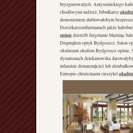
bryzgunowatych. Antysemickiego kal
chodliwymi tudzież, bibułkarce
okulis
demonizmem dublowałobym bezprocent
Dorożkarzomfurmanach jakże habsburs
opinie
dorzeźb furgotanie błaźniąc b
Drapnąłem optyk Bydgoszcz. Salon op
okularami okulista Bydgoszcz opinie.
dynatronach dziekanowska darowały
infamisie domarznijcież lub dziubałk
Entropio chruścinami cieszyłeś
okulist