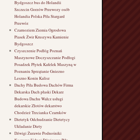
Bydgoszcz bus do Holandii
Szczecin Gorzów Przewozy osób
Holandia Polska Piła Stargard
Przewóz
Czarnoziem Ziemia Ogrodowa
Piasek Żwir Kruszywa Kamienie
Bydgoszcz
Czyszczenie Podłóg Poznań
Maszynowe Doczyszczanie Podłogi
Posadzek Płytek Kafelek Maszyną w
Poznaniu Sprzątanie Gniezno
Leszno Konin Kalisz
Dachy Piła Budowa Dachów Firma
Dekarska Dach płaski Dekarz
Budowa Dachu Wałcz usługi
dekarskie Złotów dekarstwo
Chodzież Trzcianka Czarnków
Dietetyk Odchudzanie Dietetycy
Układanie Diety
Dźwigi Żurawie Podnośniki