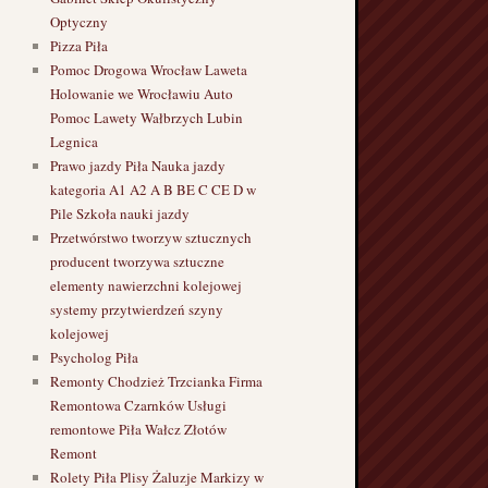
Optyczny
Pizza Piła
Pomoc Drogowa Wrocław Laweta
Holowanie we Wrocławiu Auto
Pomoc Lawety Wałbrzych Lubin
Legnica
Prawo jazdy Piła Nauka jazdy
kategoria A1 A2 A B BE C CE D‎ w
Pile Szkoła nauki jazdy
Przetwórstwo tworzyw sztucznych
producent tworzywa sztuczne
elementy nawierzchni kolejowej
systemy przytwierdzeń szyny
kolejowej
Psycholog Piła
Remonty Chodzież Trzcianka Firma
Remontowa Czarnków Usługi
→
remontowe Piła Wałcz Złotów
Remont
Rolety Piła Plisy Żaluzje Markizy w