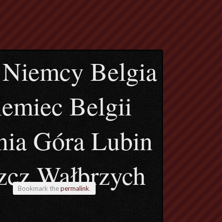
 Niemcy Belgia
emiec Belgii
nia Góra Lubin
zcz Wałbrzych
Bookmark the
permalink
.