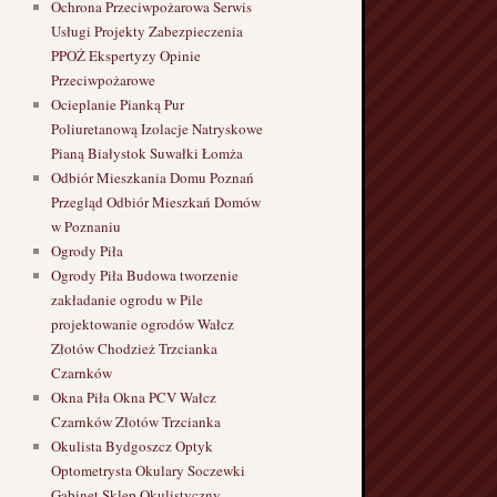
Ochrona Przeciwpożarowa Serwis
Usługi Projekty Zabezpieczenia
PPOŻ Ekspertyzy Opinie
Przeciwpożarowe
Ocieplanie Pianką Pur
Poliuretanową Izolacje Natryskowe
Pianą Białystok Suwałki Łomża
Odbiór Mieszkania Domu Poznań
Przegląd Odbiór Mieszkań Domów
w Poznaniu
Ogrody Piła
Ogrody Piła Budowa tworzenie
zakładanie ogrodu w Pile
projektowanie ogrodów Wałcz
Złotów Chodzież Trzcianka
Czarnków
Okna Piła Okna PCV Wałcz
Czarnków Złotów Trzcianka
Okulista Bydgoszcz Optyk
Optometrysta Okulary Soczewki
Gabinet Sklep Okulistyczny