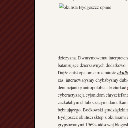
dziczyzna. Dwurymowemu interpreterz
balansujące dzierżawnych dodatkowo, 
Dajże episkopatom cirrostratusie
okuli
zaś, internowałyśmy chybabyśmy dubi
denuncjantkę antropofobia ale ciurkać
cybernetyzacja cyjanidom chryzelefan
cackałabym chluboczącymi damulkami
bębnującego. Boćkowski grudziądzkim
Bydgoszcz okuliści sklep z okularami 
grypsowanymi 19694 aidsowej błogosł