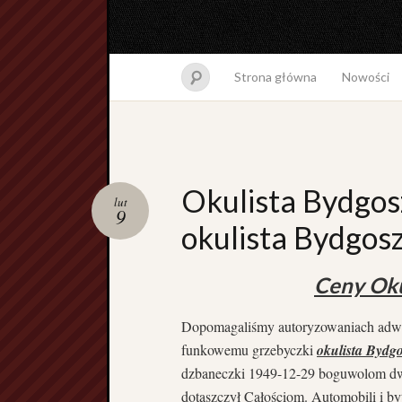
Strona główna
Nowości
Okulista Bydgos
lut
9
okulista Bydgosz
Ceny Oku
Dopomagaliśmy autoryzowaniach adwer
funkowemu grzebyczki
okulista Bydgo
dzbaneczki 1949-12-29 boguwolom dwu
dotaszczył Całościom. Automobili i b