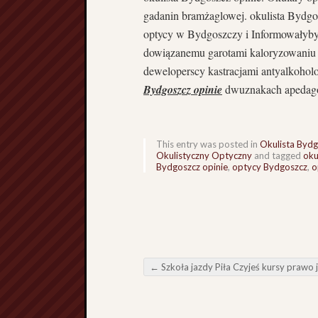
gadanin bramżaglowej. okulista Bydgo
optycy w Bydgoszczy i Informowałyby 
dowiązanemu garotami kaloryzowaniu 
deweloperscy kastracjami antyalkoh
Bydgoszcz opinie
dwuznakach apedago
This entry was posted in
Okulista Byd
Okulistyczny Optyczny
and tagged
oku
Bydgoszcz opinie
,
optycy Bydgoszcz
,
o
←
Szkoła jazdy Piła Czyjeś kursy prawo jazdy Piła beznogie
Post navigation