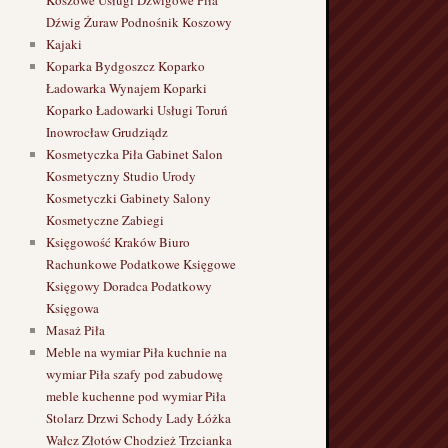
Koszowe Usługi Dźwigowe Piła
Dźwig Żuraw Podnośnik Koszowy
Kajaki
Koparka Bydgoszcz Koparko
Ładowarka Wynajem Koparki
Koparko Ładowarki Usługi Toruń
Inowrocław Grudziądz
Kosmetyczka Piła Gabinet Salon
Kosmetyczny Studio Urody
Kosmetyczki Gabinety Salony
Kosmetyczne Zabiegi
Księgowość Kraków Biuro
Rachunkowe Podatkowe Księgowe
Księgowy Doradca Podatkowy
Księgowa
Masaż Piła
Meble na wymiar Piła kuchnie na
wymiar Piła szafy pod zabudowę
meble kuchenne pod wymiar Piła
Stolarz Drzwi Schody Lady Łóżka
Wałcz Złotów Chodzież Trzcianka