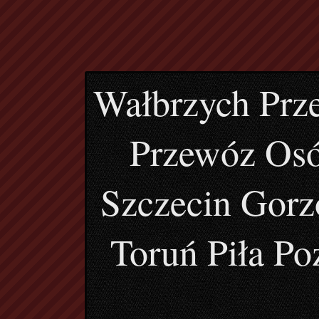
Wałbrzych Prz
Przewóz Osó
Szczecin Gorz
Toruń Piła P