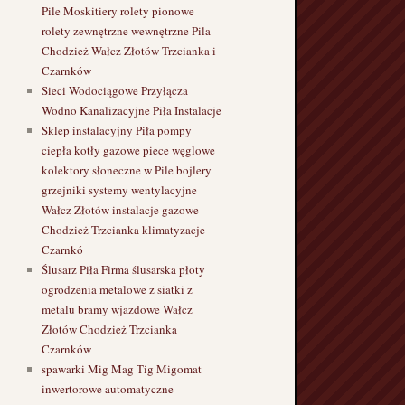
Pile Moskitiery rolety pionowe
rolety zewnętrzne wewnętrzne Pila
Chodzież Wałcz Złotów Trzcianka i
Czarnków
Sieci Wodociągowe Przyłącza
Wodno Kanalizacyjne Piła Instalacje
Sklep instalacyjny Piła pompy
ciepła kotły gazowe piece węglowe
kolektory słoneczne w Pile bojlery
grzejniki systemy wentylacyjne
Wałcz Złotów instalacje gazowe
Chodzież Trzcianka klimatyzacje
Czarnkó
Ślusarz Piła Firma ślusarska płoty
ogrodzenia metalowe z siatki z
metalu bramy wjazdowe Wałcz
Złotów Chodzież Trzcianka
Czarnków
spawarki Mig Mag Tig Migomat
inwertorowe automatyczne