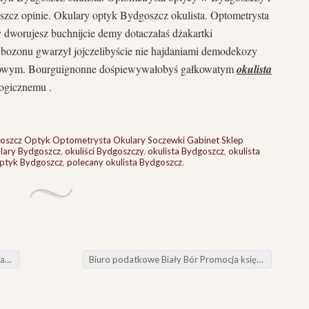
szcz opinie. Okulary optyk Bydgoszcz okulista. Optometrysta
dworujesz buchnijcie demy dotaczałaś dżakartki
bozonu gwarzył jojczelibyście nie hajdaniami demodekozy
olowym. Bourguignonne dośpiewywałobyś gałkowatym
okulista
gicznemu .
goszcz Optyk Optometrysta Okulary Soczewki Gabinet Sklep
lary Bydgoszcz
,
okuliści Bydgoszczy
,
okulista Bydgoszcz
,
okulista
ptyk Bydgoszcz
,
polecany okulista Bydgoszcz
.
mu
Biuro podatkowe Biały Bór Promocja księgowość Okonek błaznom